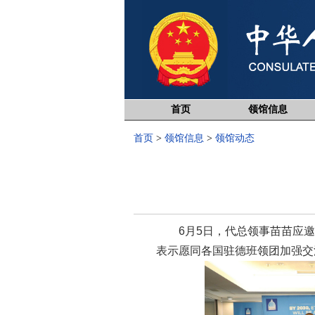
首页
领馆信息
首页
>
领馆信息
>
领馆动态
6月5日，代总领事苗苗应邀
表示愿同各国驻德班领团加强交