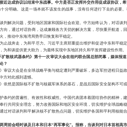
接近达成协议以结束中东战事。中方是否正发挥外交作用促成该协议，希
场十分明确。这是一场本就不该发生的战事，没有任何进行下去的必要。
谈判解决问题，受到地区国家和国际社会欢迎。中方始终认为，对话谈
方向，通过对话协商，达成兼顾各方关切的解决方案，尽快重开航道，
火，推动中东海湾局势早日恢复和平稳定。
为止战奔走，为和平尽力。习近平主席郑重提出维护和促进中东和平稳
，为和谈提供更大助力，为最终实现中东地区持久和平发挥建设性作用。
，《不扩散核武器条约》第十一次审议大会在纽约联合国总部闭幕，媒体报
论？
》审议大会是在全球战略平衡与稳定遭到严重破坏，多边军控进程日益
中方对此感到遗憾。
》依然是国际核不扩散与核裁军体系的基石，是战后国际安全架构不可
护条约的普遍性、有效性和权威性。中国代表团本着团结协作的精神，
奉行共同安全理念，努力改善国际和地区安全环境，切实维护全球战略
通过对话谈判和平解决核不扩散热点问题，切实维护各国和平利用核能
两周前会晤时谈及日本和日本“再军事化”。报称，当谈到对日本首相高