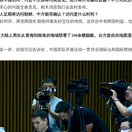
在中国访问，习近平主席将与其会见。双方将讨论哪些议题？中方对此访
关心的问题交换意见。相关消息我们会及时发布。
人近期将访问朝鲜。中方能否确认？访问是什么时间？
好邻邦，两党两国长期保持着友好交往的传统。这符合中朝两国利益，
大陆上周在从黄海到南海的海域部署了100余艘舰艇。台方提供的地图
不值一评。但我可以告诉你，中国军队开展活动一贯符合国际法和国际惯