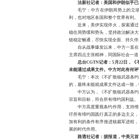
法新社记者：美国和伊朗似乎已
毛宁：中方在伊朗局势上的立
利，也对地区各国和整个世界有利。
近来，美伊实现停火，探索通过
稳住局势缓和势头，坚持政治解决大
链稳定畅通，尽快实现全面、持久停
自从战事爆发以来，中方一直在
主席四点主张精神，同国际社会一道
总台CGTN记者：5月22日
未能通过成果文件。中方对此有何评
毛宁：本次《不扩散核武器条约
的，最终未能就成果文件达成一致，
中方认为，《不扩散核武器条约
宗旨和目标，符合所有缔约国利益。
中方高度重视条约作用，支持维
吁所有缔约国践行真正的多边主义，
加有利的条件有序推进核裁军进程，
展的时代作用。
路透社记者：据报道，中美元首