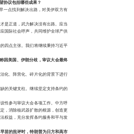
望协议包括哪些成果？
早一点找到解决出路，对美伊双方有
判才是正道，武力解决没有出路。应当
回应国际社会呼声，共同维护全球产供
定的四点主张。我们将继续秉持习近平
道称因美国、伊朗分歧，审议大会最终
政治化、阵营化、碎片化的背景下进行
或缺的关键支柱。继续坚定支持条约的
建设性参与审议大会各项工作。中方呼
稳定，消除核武器扩散的根源，创造更
合法权益，充分发挥条约服务和平与发
市早苗的批评时，特朗普为日方和高市