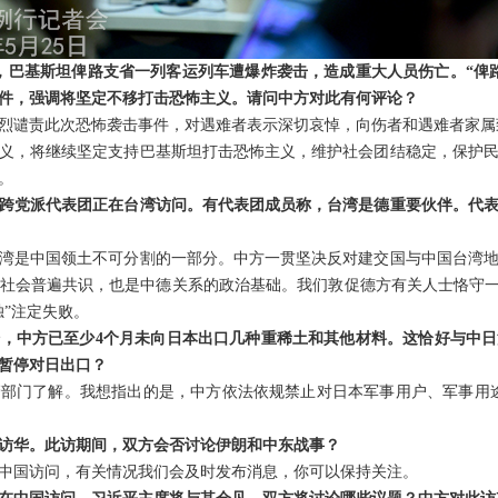
日，巴基斯坦俾路支省一列客运列车遭爆炸袭击，造成重大人员伤亡。“俾
件，强调将坚定不移打击恐怖主义。请问中方对此有何评论？
烈谴责此次恐怖袭击事件，对遇难者表示深切哀悼，向伤者和遇难者家属
义，将继续坚定支持巴基斯坦打击恐怖主义，维护社会团结稳定，保护
。
跨党派代表团正在台湾访问。有代表团成员称，台湾是德重要伙伴。代
湾是中国领土不可分割的一部分。中方一贯坚决反对建交国与中国台湾
社会普遍共识，也是中德关系的政治基础。我们敦促德方有关人士恪守一
独”注定失败。
，中方已至少4个月未向日本出口几种重稀土和其他材料。这恰好与中
暂停对日出口？
部门了解。我想指出的是，中方依法依规禁止对日本军事用户、军事用
访华。此访期间，双方会否讨论伊朗和中东战事？
中国访问，有关情况我们会及时发布消息，你可以保持关注。