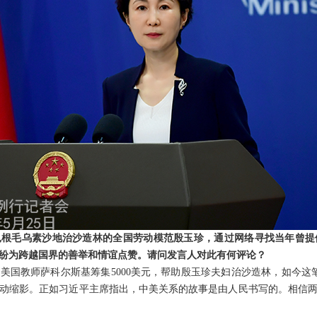
根毛乌素沙地治沙造林的全国劳动模范殷玉珍，通过网络寻找当年曾提
纷纷为跨越国界的善举和情谊点赞。请问发言人对此有何评论？
的美国教师萨科尔斯基筹集5000美元，帮助殷玉珍夫妇治沙造林，如今这
动缩影。正如习近平主席指出，中美关系的故事是由人民书写的。相信