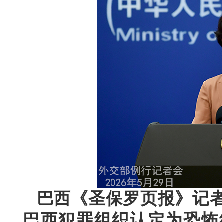
巴西《圣保罗页报》记
巴西犯罪组织认定为恐怖