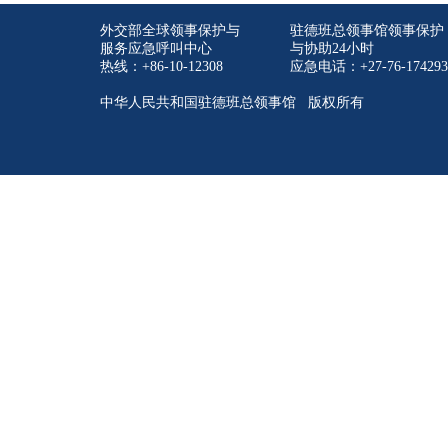
外交部全球领事保护与
驻德班总领事馆领事保护
服务应急呼叫中心
与协助24小时
热线：+86-10-12308
应急电话：+27-76-174293
中华人民共和国驻德班总领事馆 版权所有