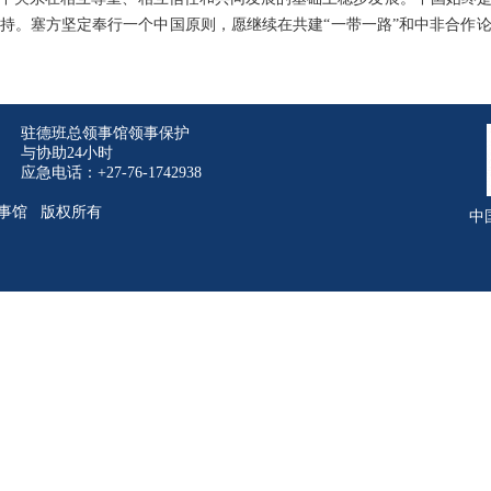
持。塞方坚定奉行一个中国原则，愿继续在共建“一带一路”和中非合作
驻德班总领事馆领事保护
与协助24小时
应急电话：+27-76-1742938
事馆 版权所有
中