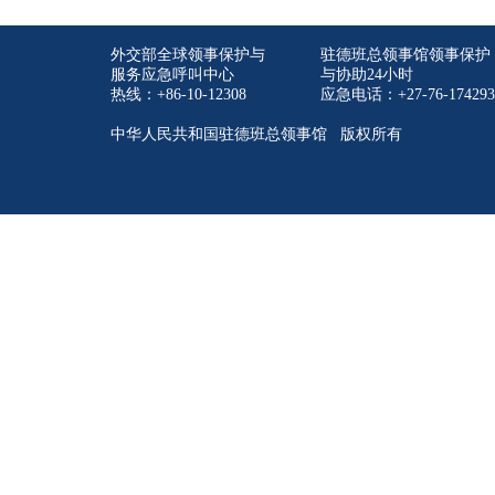
外交部全球领事保护与
驻德班总领事馆领事保护
服务应急呼叫中心
与协助24小时
热线：+86-10-12308
应急电话：+27-76-174293
中华人民共和国驻德班总领事馆 版权所有