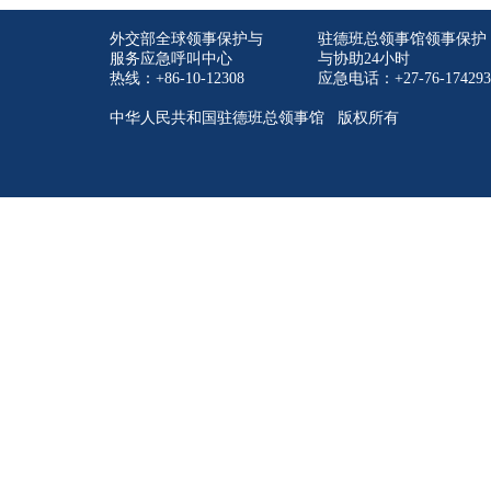
外交部全球领事保护与
驻德班总领事馆领事保护
服务应急呼叫中心
与协助24小时
热线：+86-10-12308
应急电话：+27-76-174293
中华人民共和国驻德班总领事馆 版权所有