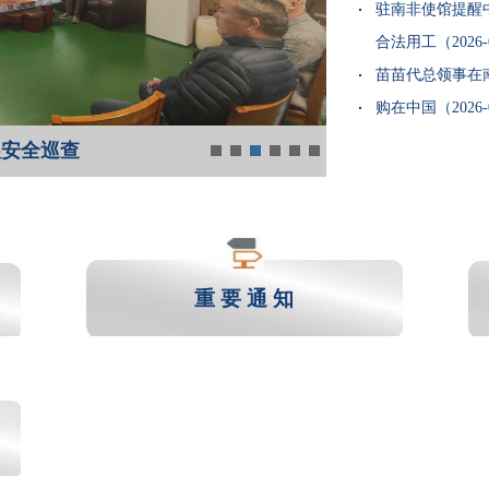
驻南非使馆提醒
合法用工（2026-0
苗苗代总领事在南
购在中国（2026-0
展安全巡查
重 要 通 知