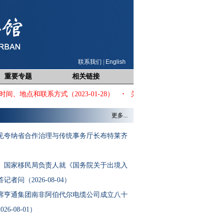
联系我们
|
English
重要专题
相关链接
地点和联系方式（2023-01-28）
关于所谓“产能过剩”问题的中方立场（
更多...
见夸纳省合作治理与传统事务厅长布特莱齐
、国家移民局负责人就《国务院关于出境入
者问（2026-08-04）
席亨通集团南非阿伯代尔电缆公司成立八十
6-08-01）