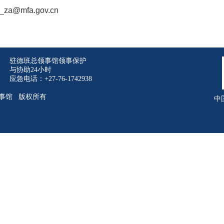
za@mfa.gov.cn
驻德班总领事馆领事保护
与协助24小时
应急电话：+27-76-1742938
事馆 版权所有
中