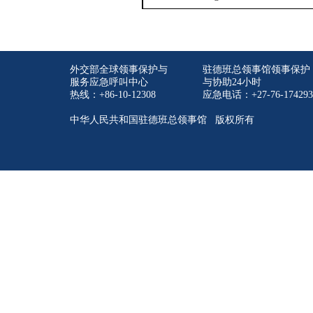
外交部全球领事保护与
驻德班总领事馆领事保护
服务应急呼叫中心
与协助24小时
热线：+86-10-12308
应急电话：+27-76-174293
中华人民共和国驻德班总领事馆 版权所有