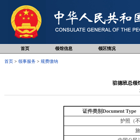
首页
领馆信息
领区情况
首页
>
领事服务
>
规费缴纳
驻德班总领
证件类别
Document Type
护照
（